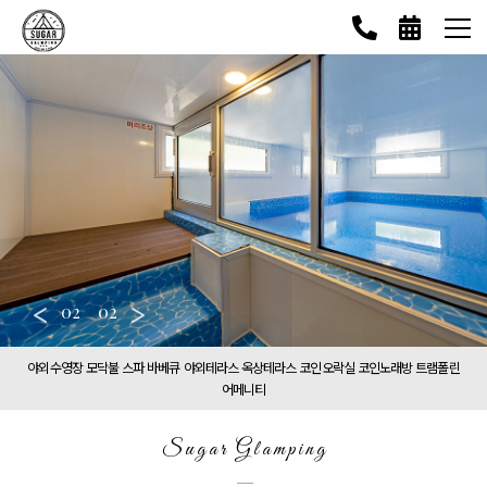
<
02
02
>
야외수영장
모닥불
스파
바베큐
야외테라스
옥상테라스
코인오락실
코인노래방
트램폴린
어메니티
Sugar Glamping