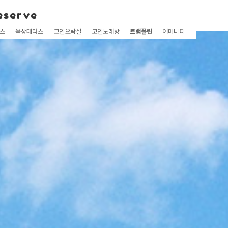
reserve
스
옥상테라스
코인오락실
코인노래방
트램폴린
어메니티