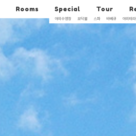
rooms
special
tour
야외수영장
모닥불
스파
바베큐
야외테라