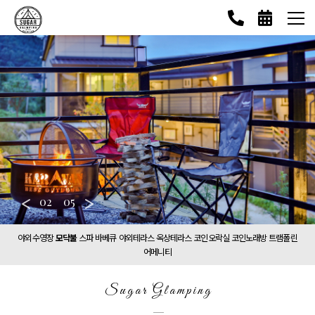
<
02
05
>
야외수영장
모닥불
스파
바베큐
야외테라스
옥상테라스
코인오락실
코인노래방
트램폴린
어메니티
Sugar Glamping