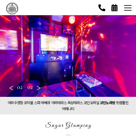
<
02
02
>
야외수영장
모닥불
스파
바베큐
야외테라스
옥상테라스
코인오락실
코인노래방
트램폴린
어메니티
Sugar Glamping